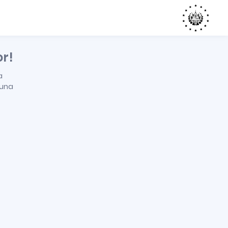
or!
a
 una