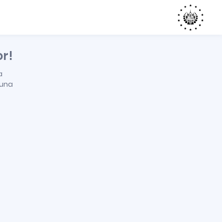
or!
a
 una