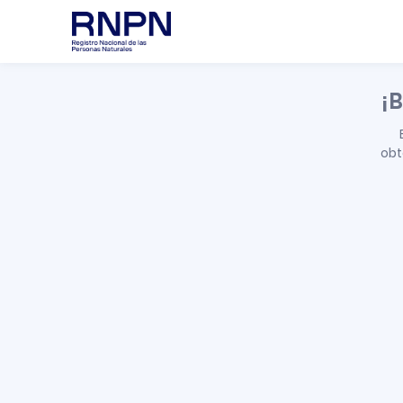
¡B
obt