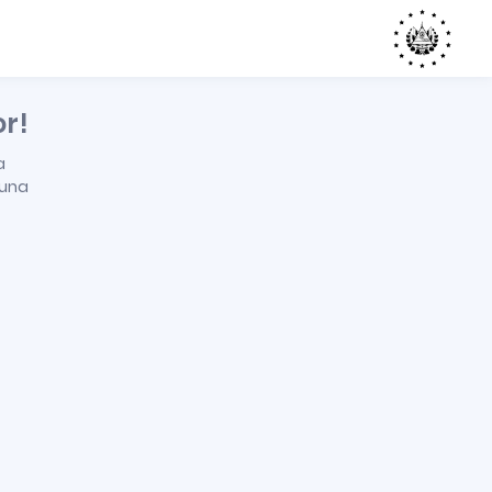
or!
a
 una