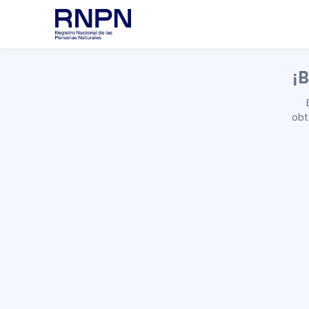
¡B
obt